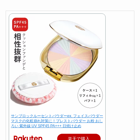
サンブロックルーセントパウダーex. フェイスパウダー
マスクの化粧崩れ対策に！プレストパウダー お粉 おし
ろい 紫外線 UV SPF45 PA+++ 日焼け止め
楽天で購入