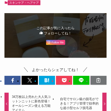
スキンケア・ヘアケア
この記事が気に入ったら
フォローしてね！
Follow Me
よかったらシェアしてね！
34万枚以上売れた大人気コ
自宅でサロン級の脱毛がで
ットンニットに新色登場！
きる！アプリ管理で効率的
オールシーズン使える万能
な超小型セルフ脱毛器
アイテム