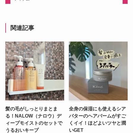
関連記事
髪の毛がしっとりまとま
全身の保湿にも使えるシア
る！NALOW（ナロウ）デ
バターのヘアバームがすご
ィープモイストのセットで
くイイ！ほどよいツヤと潤
うるおいキープ
いGET