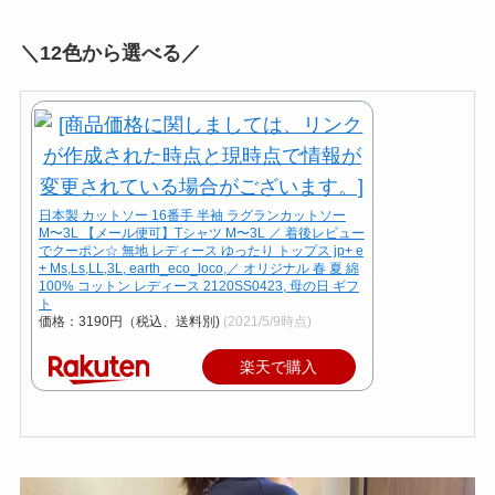
＼12色から選べる／
日本製 カットソー 16番手 半袖 ラグランカットソー
M〜3L 【メール便可】Tシャツ M〜3L ／ 着後レビュー
でクーポン☆ 無地 レディース ゆったり トップス jp+ e
+ Ms,Ls,LL,3L, earth_eco_loco,／ オリジナル 春 夏 綿
100% コットン レディース 2120SS0423, 母の日 ギフ
ト
価格：3190円（税込、送料別)
(2021/5/9時点)
楽天で購入