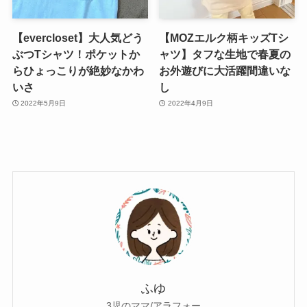
【evercloset】大人気どう
【MOZエルク柄キッズTシ
ぶつTシャツ！ポケットか
ャツ】タフな生地で春夏の
らひょっこりが絶妙なかわ
お外遊びに大活躍間違いな
いさ
し
2022年5月9日
2022年4月9日
ふゆ
3児のママ/アラフォー