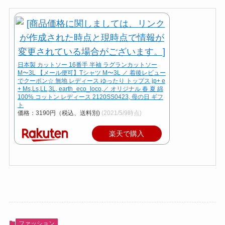
日本製 カットソー 16番手 半袖 ラグランカットソー
M〜3L 【メール便可】Tシャツ M〜3L ／ 着後レビュー
でクーポン☆ 無地 レディース ゆったり トップス jp+ e
+ Ms,Ls,LL,3L, earth_eco_loco,／ オリジナル 春 夏 綿
100% コットン レディース 2120SS0423, 母の日 ギフ
ト
価格：3190円（税込、送料別)
(2021/5/9時点)
楽天で購入
ファッション